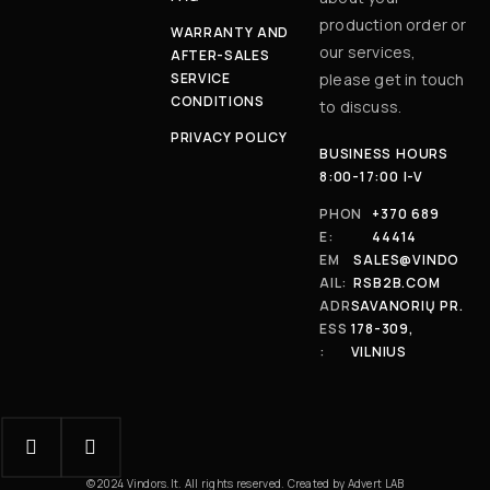
production order or
WARRANTY AND
our services,
AFTER-SALES
SERVICE
please get in touch
CONDITIONS
to discuss.
PRIVACY POLICY
BUSINESS HOURS
8:00-17:00 I-V
PHON
+370 689
E:
44414
EM
SALES@VINDO
AIL:
RSB2B.COM
ADR
SAVANORIŲ PR.
ESS
178-309,
:
VILNIUS
© 2024 Vindors.lt. All rights reserved. Created by Advert LAB