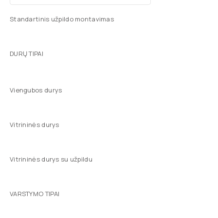
Standartinis užpildo montavimas
DURŲ TIPAI
Viengubos durys
Vitrininės durys
Vitrininės durys su užpildu
VARSTYMO TIPAI