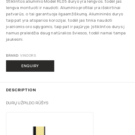
Stiklintos aliuminio Model RL05 durys yra lengvos, todėl jas
lengva montuoti ir naudoti. Aliuminio profiliai yra išskirtinai
patvarūs, o tai garantuoja ilgaamžiškumą. Aliumininės durys
taip pat yra atsparios korozijai, todėl jas tinka naudoti
įvairiomis oro sąlygomis, taip pat ir pajūryje. Įstiklintos durys į
namus praleidžia daug natūralios šviesos, todėl namai tampa
jaukesni.
BRAND:
VINDORS
ENQUIRY
DESCRIPTION
DURŲ UŽPILDO RŪŠYS