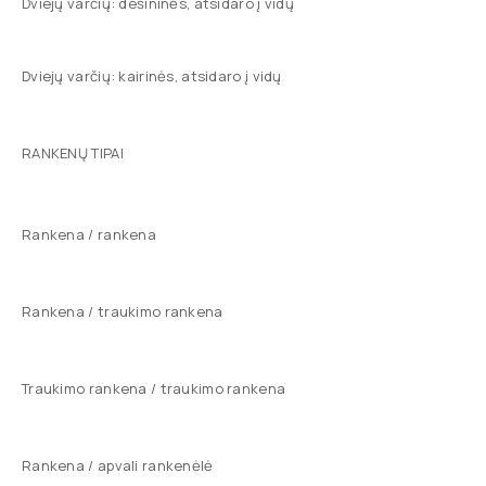
Dviejų varčių: dešininės, atsidaro į vidų
Dviejų varčių: kairinės, atsidaro į vidų
RANKENŲ TIPAI
Rankena / rankena
Rankena / traukimo rankena
Traukimo rankena / traukimo rankena
Rankena / apvali rankenėlė