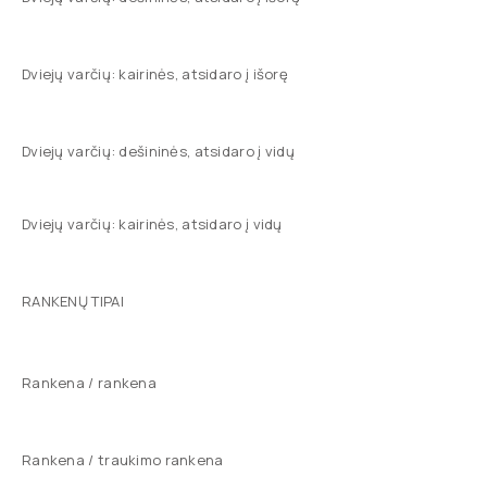
Dviejų varčių: kairinės, atsidaro į išorę
Dviejų varčių: dešininės, atsidaro į vidų
Dviejų varčių: kairinės, atsidaro į vidų
RANKENŲ TIPAI
Rankena / rankena
Rankena / traukimo rankena