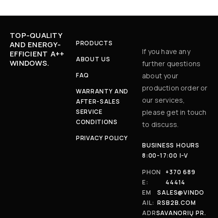
TOP-QUALITY
PRODUCTS
AND ENERGY-
If you have any
EFFICIENT A++
ABOUT US
WINDOWS.
further questions
FAQ
about your
production order or
WARRANTY AND
our services,
AFTER-SALES
SERVICE
please get in touch
CONDITIONS
to discuss.
PRIVACY POLICY
BUSINESS HOURS
8:00-17:00 I-V
PHON
+370 689
E:
44414
EM
SALES@VINDO
AIL:
RSB2B.COM
ADR
SAVANORIŲ PR.