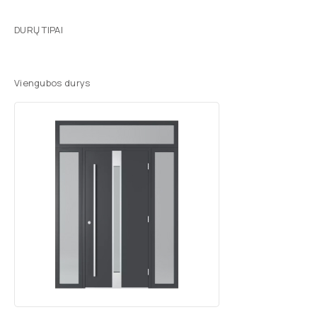
DURŲ TIPAI
Viengubos durys