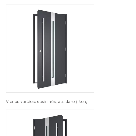
Vienos varčios: dešininės, atsidaro į išorę