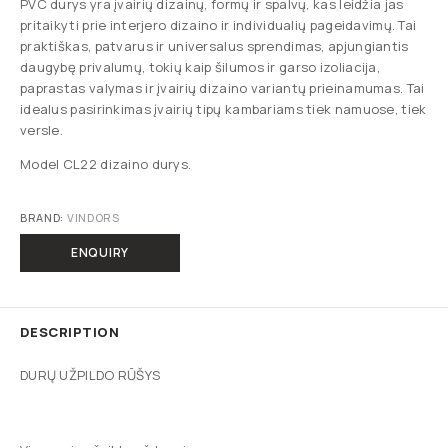
PVC durys yra įvairių dizainų, formų ir spalvų, kas leidžia jas
pritaikyti prie interjero dizaino ir individualių pageidavimų. Tai
praktiškas, patvarus ir universalus sprendimas, apjungiantis
daugybę privalumų, tokių kaip šilumos ir garso izoliacija,
paprastas valymas ir įvairių dizaino variantų prieinamumas. Tai
idealus pasirinkimas įvairių tipų kambariams tiek namuose, tiek
versle.
Model CL22 dizaino durys.
BRAND:
VINDORS
ENQUIRY
DESCRIPTION
DURŲ UŽPILDO RŪŠYS