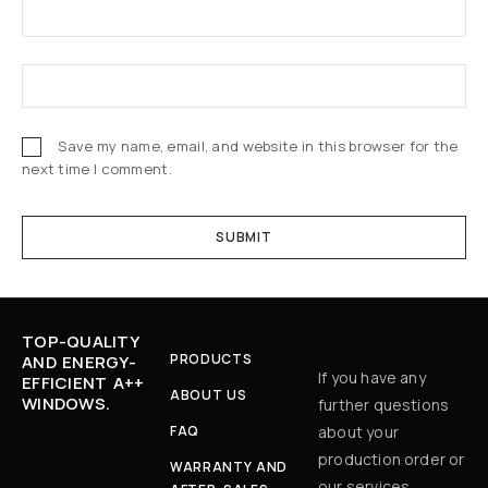
Save my name, email, and website in this browser for the
next time I comment.
TOP-QUALITY
PRODUCTS
AND ENERGY-
If you have any
EFFICIENT A++
ABOUT US
WINDOWS.
further questions
FAQ
about your
production order or
WARRANTY AND
our services,