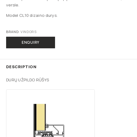
versle.
Model CL10 dizaino durys.
BRAND:
VINDORS
ENQUIRY
DESCRIPTION
DURŲ UŽPILDO RŪŠYS