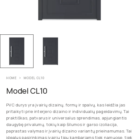
HOME
MODEL CL10
Model CL10
PVC durys yra įvairių dizainų, formų ir spalvų, kas leidžia jas
pritaikyti prie interjero dizaino ir individualių pageidavimų. Tai
praktiškas, patvarus ir universalus sprendimas, apjungiantis
daugybę privalumų, tokių kaip šilumos ir garso izoliacija,
paprastas valymas ir įvairių dizaino variantų prieinamumas. Tai
idealus pasirinkimas įvairių tipų kambariams tiek namuose, tiek