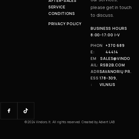
AFTER-SALES
SERVICE
please get in touch
CONDITIONS
to discuss.
PRIVACY POLICY
BUSINESS HOURS
8:00-17:00 I-V
PHON
+370 689
E:
44414
EM
SALES@VINDO
AIL:
RSB2B.COM
ADR
SAVANORIŲ PR.
ESS
178-309,
:
VILNIUS
© 2024 Vindors.lt. All rights reserved. Created by Advert LAB