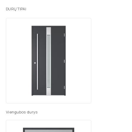
DURŲ TIPAI
Viengubos durys