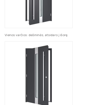
Vienos varčios: dešininės, atsidaro į išorę