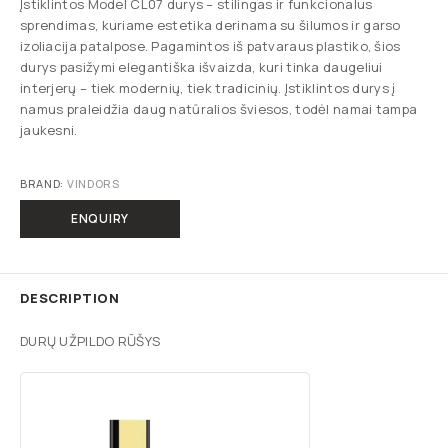
Įstiklintos Model CL07 durys – stilingas ir funkcionalus
sprendimas, kuriame estetika derinama su šilumos ir garso
izoliacija patalpose. Pagamintos iš patvaraus plastiko, šios
durys pasižymi elegantiška išvaizda, kuri tinka daugeliui
interjerų – tiek modernių, tiek tradicinių. Įstiklintos durys į
namus praleidžia daug natūralios šviesos, todėl namai tampa
jaukesni.
BRAND:
VINDORS
ENQUIRY
DESCRIPTION
DURŲ UŽPILDO RŪŠYS