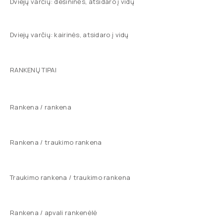
Dviejų varčių: dešininės, atsidaro į vidų
Dviejų varčių: kairinės, atsidaro į vidų
RANKENŲ TIPAI
Rankena / rankena
Rankena / traukimo rankena
Traukimo rankena / traukimo rankena
Rankena / apvali rankenėlė