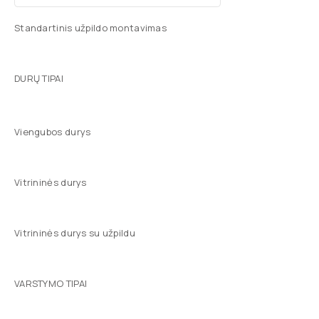
Standartinis užpildo montavimas
DURŲ TIPAI
Viengubos durys
Vitrininės durys
Vitrininės durys su užpildu
VARSTYMO TIPAI