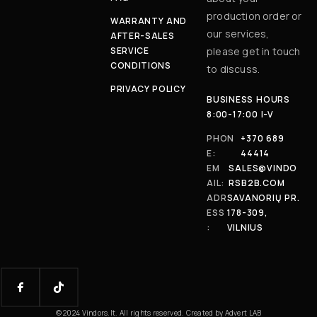
production order or
WARRANTY AND
our services,
AFTER-SALES
SERVICE
please get in touch
CONDITIONS
to discuss.
PRIVACY POLICY
BUSINESS HOURS
8:00-17:00 I-V
PHON
+370 689
E:
44414
EM
SALES@VINDO
AIL:
RSB2B.COM
ADR
SAVANORIŲ PR.
ESS
178-309,
:
VILNIUS
© 2024 Vindors.lt. All rights reserved. Created by Advert LAB