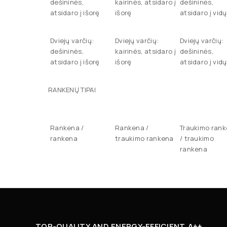
dešininės,
kairinės, atsidaro į
dešininės,
atsidaro į išorę
išorę
atsidaro į vidų
Dviejų varčių:
Dviejų varčių:
Dviejų varčių:
dešininės,
kairinės, atsidaro į
dešininės,
atsidaro į išorę
išorę
atsidaro į vidų
RANKENŲ TIPAI
Rankena /
Rankena /
Traukimo ran
rankena
traukimo rankena
/ traukimo
rankena
TOP-QUALITY AND ENERGY-EFFICIENT A++