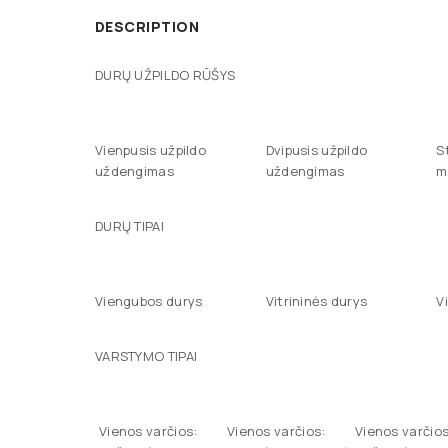
DESCRIPTION
DURŲ UŽPILDO RŪŠYS
Vienpusis užpildo
Dvipusis užpildo
S
uždengimas
uždengimas
m
DURŲ TIPAI
Viengubos durys
Vitrininės durys
V
VARSTYMO TIPAI
Vienos varčios:
Vienos varčios:
Vienos varčios