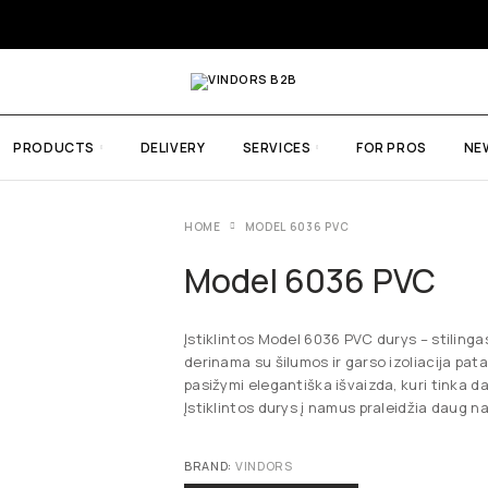
PRODUCTS
DELIVERY
SERVICES
FOR PROS
NE
HOME
MODEL 6036 PVC
Model 6036 PVC
Įstiklintos Model 6036 PVC durys – stiling
derinama su šilumos ir garso izoliacija pat
pasižymi elegantiška išvaizda, kuri tinka dau
Įstiklintos durys į namus praleidžia daug n
BRAND:
VINDORS