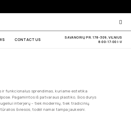
SAVANORIŲ PR. 178-309, VILNIUS
WS
CONTACT US
8:00-17:00 I-V
as ir funkcionalus sprendimas, kuriame estetika
alpose. Pagamintos iš patvaraus plastiko, šios durys
geliui interjerų – tiek modernių, tiek tradicinių.
atūralios šviesos, todėl namai tampa jaukesni.