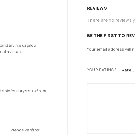
REVIEWS
There are no reviews y
BE THE FIRST TO RE
tandartinis užpildo
Your email address will n
ontavimas
YOUR RATING
*
itrininės durys su užpildu
:
Vienos varčios: