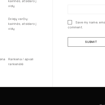
kairinės, atsidaro į
vidų
Dviejų varčių:
Save my name, email
kairinės, atsidaro į
comment.
vidų
kena
Rankena / apvali
rankenėlė