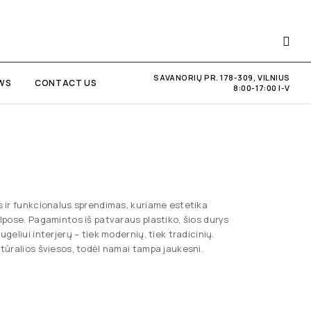
SAVANORIŲ PR. 178-309, VILNIUS
WS
CONTACT US
8:00-17:00 I-V
as ir funkcionalus sprendimas, kuriame estetika
alpose. Pagamintos iš patvaraus plastiko, šios durys
geliui interjerų – tiek modernių, tiek tradicinių.
atūralios šviesos, todėl namai tampa jaukesni.