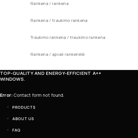
Rankena / rankena
Rankena / traukimo rankena
Traukimo rankena / traukimo rankena
Rankena / apvali rankenėlė
TOP-QUALITY AND ENERGY-EFFICIENT A++
WINDOWS.
Error:
Contact form not found.
PRODUCTS
ABOUT US
FAQ