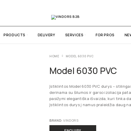
PRODUCTS
DELIVERY
SERVICES
FOR PROS
NE
HOME
MODEL 6030 PVC
Model 6030 PVC
Įstiklintos Model 6030 PVC durys – stiling
derinama su šilumos ir garso izoliacija pat
pasižymi elegantiška išvaizda, kuri tinka dau
Įstiklintos durys į namus praleidžia daug n
BRAND:
VINDORS
ENQUIRY