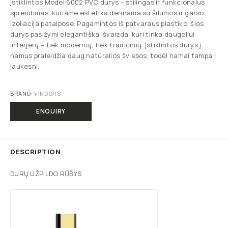
Įstiklintos Model 6002 PVC durys – stilingas ir funkcionalus
sprendimas, kuriame estetika derinama su šilumos ir garso
izoliacija patalpose. Pagamintos iš patvaraus plastiko, šios
durys pasižymi elegantiška išvaizda, kuri tinka daugeliui
interjerų – tiek modernių, tiek tradicinių. Įstiklintos durys į
namus praleidžia daug natūralios šviesos, todėl namai tampa
jaukesni.
BRAND:
VINDORS
ENQUIRY
DESCRIPTION
DURŲ UŽPILDO RŪŠYS