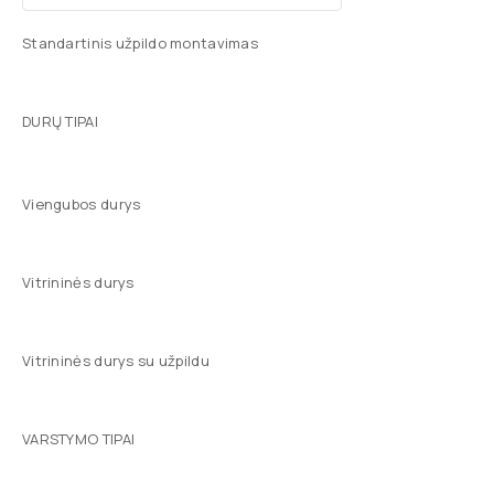
Standartinis užpildo montavimas
DURŲ TIPAI
Viengubos durys
Vitrininės durys
Vitrininės durys su užpildu
VARSTYMO TIPAI