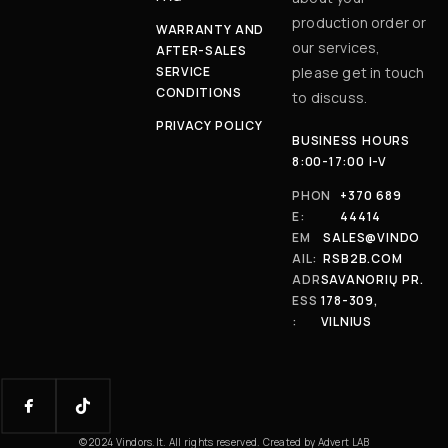
production order or
WARRANTY AND
our services,
AFTER-SALES
SERVICE
please get in touch
CONDITIONS
to discuss.
PRIVACY POLICY
BUSINESS HOURS
8:00-17:00 I-V
PHON
+370 689
E:
44414
EM
SALES@VINDO
AIL:
RSB2B.COM
ADR
SAVANORIŲ PR.
ESS
178-309,
:
VILNIUS
© 2024 Vindors.lt. All rights reserved. Created by Advert LAB